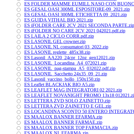
ES FOLDER MAMME EUMILL NASO CON BUONO.
ES GESAL OASI 300ML ESPOSITORE-09_2021.zip
ES GESAL OASI 300ML ETICHETTA 09_2021.zip
ES GUIDA VITHAL BIO 2021.zip
ES iFOLDER CARE 2CV 2021 SECONDA PARTE.zi
ES iFOLDER NO CARE 2CV 2021 042021.pdf.zip
ES LAILA 2 CICLO CORR.pdf.zip
ES LASONIL GEL crowner.zip
ES LASONIL NL consumatori 03_2022.zip
ES LASONIL reglette_485x38.zip
ES Lasonil_AA220_24cpr_12pz_gen12021.zip
ES LASONIL_Locandina_A4_072021.zip
ES LASONIL_pag-stampa_A5_032022.pdf.zip
ES LASONIL_Sacchetto 24x35_09_21.zip
ES Lasonil_vaccino_bollo_150x150.zip
ES Leaflet BLACKJAK BIO A5.zip
ES LEAFLET MAG INTEGRATORI 02 2021.zip
ES LEAFLET NOVANIGHT PROMO 13x18 012021.z
ES LETTERA ZVD SOLO ZAINETTO.zip
ES LETTERA ZVD ZAINETTO E GEL.zip
ES LOCANDINA SCONTO 50 ENTERO INTEGRATOR
ES MAALOX BANNER EFARMA.zip
ES MAALOX BANNER FARMAE.zip
ES MAALOX BANNER TOP FARMACIA.zip
ES MAALOX NL EFARMA.zip