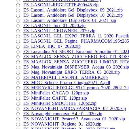
ES_LASONIL-REGLETTE-800x45.zip
ES_Lasonil_Antidolore Gel_Displaybox_09_2021.zip
ES_Lasonil_Antidolore Gel_Displaybox_10_2021.zip
ES_Lasonil_Antidolore_Displaybox_01_2021 .zip
ES_LASONIL_box_01_2020.zip
ES_LASONIL_CROWNER_2020.zip
ES_LASONIL_GEL_EXPO_TERRA_11_2020_Fustella 
ES_LASONIL_GEL_Pagina_ PHARMACOM 195x285mm
ES_LINEA_BIO_07_2020.zip
ES_Locandina A4_SPORT_Ematonil_Supradin_01_2021
ES_MAALOX_SENZA_ZUCCHERO_FRUTTI_ROSSI_
ES_MAALOX_SENZA_ZUCCHERO_LIMONE_REV_1
ES_Mag_Novainight_DISPENSER_Acqua_03_2020.zip
ES_Mag_Novainight_EXPO_TERRA_03_2020.zip
ES_MATERIALI_LASONIL_AMBREK.zip
ES_MDG_Schede_Promo_Giugno2021_A.pdf
ES_MERAVIGLIEDELGUSTO_promo_2020_2802_2.p
ES_MiniPallet_CACAO_120pz.zip
ES_MiniPallet_CAFFE_120pz.zip
ES_MiniPallet_SMOOTHIE_120pz.zip
ES_NOVANIGHT AMICA FARMACIA_02_2020.zip
ES_Novanight_concorso_A4_01_2020.zip
ES_NOVANIGHT_PosterA3_Avancassa_01_2020.zip
ES_NOVANIGHT_Reglette_01_2020.zip