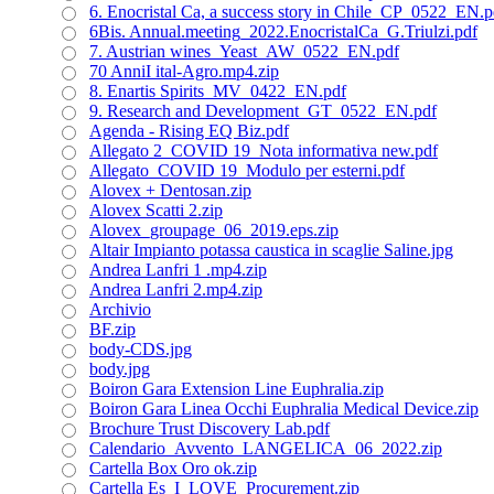
6. Enocristal Ca, a success story in Chile_CP_0522_EN.p
6Bis. Annual.meeting_2022.EnocristalCa_G.Triulzi.pdf
7. Austrian wines_Yeast_AW_0522_EN.pdf
70 AnniI ital-Agro.mp4.zip
8. Enartis Spirits_MV_0422_EN.pdf
9. Research and Development_GT_0522_EN.pdf
Agenda - Rising EQ Biz.pdf
Allegato 2_COVID 19_Nota informativa new.pdf
Allegato_COVID 19_Modulo per esterni.pdf
Alovex + Dentosan.zip
Alovex Scatti 2.zip
Alovex_groupage_06_2019.eps.zip
Altair Impianto potassa caustica in scaglie Saline.jpg
Andrea Lanfri 1 .mp4.zip
Andrea Lanfri 2.mp4.zip
Archivio
BF.zip
body-CDS.jpg
body.jpg
Boiron Gara Extension Line Euphralia.zip
Boiron Gara Linea Occhi Euphralia Medical Device.zip
Brochure Trust Discovery Lab.pdf
Calendario_Avvento_LANGELICA_06_2022.zip
Cartella Box Oro ok.zip
Cartella Es_I_LOVE_Procurement.zip