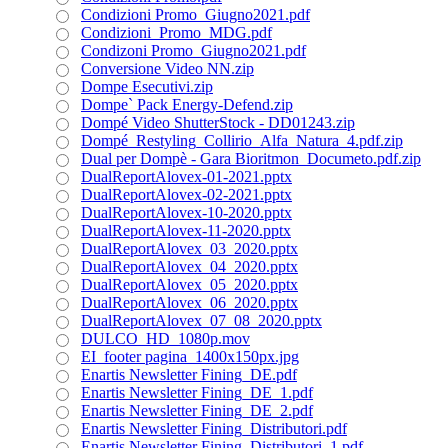
Condizioni Promo_Giugno2021.pdf
Condizioni_Promo_MDG.pdf
Condizoni Promo_Giugno2021.pdf
Conversione Video NN.zip
Dompe Esecutivi.zip
Dompe` Pack Energy-Defend.zip
Dompé Video ShutterStock - DD01243.zip
Dompé_Restyling_Collirio_Alfa_Natura_4.pdf.zip
Dual per Dompè - Gara Bioritmon_Documeto.pdf.zip
DualReportAlovex-01-2021.pptx
DualReportAlovex-02-2021.pptx
DualReportAlovex-10-2020.pptx
DualReportAlovex-11-2020.pptx
DualReportAlovex_03_2020.pptx
DualReportAlovex_04_2020.pptx
DualReportAlovex_05_2020.pptx
DualReportAlovex_06_2020.pptx
DualReportAlovex_07_08_2020.pptx
DULCO_HD_1080p.mov
EI_footer pagina_1400x150px.jpg
Enartis Newsletter Fining_DE.pdf
Enartis Newsletter Fining_DE_1.pdf
Enartis Newsletter Fining_DE_2.pdf
Enartis Newsletter Fining_Distributori.pdf
Enartis Newsletter Fining_Distributori_1.pdf