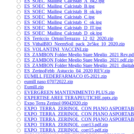
ES_SOEC_Mailing_Calcistab_A_ok2.jpg
ES_SOEC_Mailing_Calcistab_B.jpg
ES_SOEC_Mailing_Calcistab_B_ok.jpg
ES_SOEC_Mailing_Calcistab_C.jpg
ES_SOEC_Mailing_Calcistab_C_ok.jpg
ES_SOEC_Mailing_Calcistab_D_IT.jpg
ES_SOEC_Mailing_Calcistab_D_ok.jpg
ES_Terriccio_OrtoinTerrazzo_12_02_2020.zip
ES_VithalBIO_NeemSoil_pack_2e5kg_10_2020.zip
ES_VOLANTINI_VACCINI.zip
ES_ZAMBON Folder Meglio Stare Meglio_2021 Rev.pdf
ES_ZAMBON Folder Meglio Stare Meglio_2021.pdf.zip
ES_ZAMBON Folder Meglio Stare Meglio_2021_digitale s
ES_ZerinoFebb_Astuccio_04_2020 REV.zip
EUMILL FEDERFARMACO 05-2021.zip
eumill naso 07072022.zip
Eumill.zip
EVERGREEN MANTENIMENTO PLUS.zip
EXPERTISE AREE TERAPEUTICHE.pptx.zip
Expo Terra Zerinol 09042020.zip
EXPO_TERRA_ZERINOL_CON PIANO ASPORTABILE
EXPO_TERRA_ZERINOL_CON PIANO ASPORTABILE_
EXPO_TERRA_ZERINOL_CON PIANO ASPORTABILE___
EXPO_TERRA_ZERINOL_corr13.pdf.zip
EXPO_TERRA_ZERINOL_corr15.pdf.zip