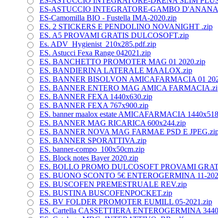
ES-ASTUCCIO INTEGRATORE-DRENA SLIM PLUS_
ES-ASTUCCIO INTEGRATORE-GAMBO D'ANANAS_
ES-Camomilla BIO - Fustella IMA-2020.zip
ES. 2 STICKERS E PENDOLINO NOVANIGHT .zip
ES. A5 PROVAMI GRATIS DULCOSOFT.zip
Es. ADV_Hygienist_210x285.pdf.zip
ES. Astucci Fexa Range 042021.zip
ES. BANCHETTO PROMOTER MAG 01 2020.zip
ES. BANDIERINA LATERALE MAALOX.zip
ES. BANNER BISOLVON AMICAFARMACIA 01 2020
ES. BANNER ENTERO MAG AMICA FARMACIA.zi
ES. BANNER FEXA 1440x630.zip
ES. BANNER FEXA 767x900.zip
ES. banner maalox estate AMICAFARMACIA 1440x518
ES. BANNER MAG RICARICA 600x244.zip
ES. BANNER NOVA MAG FARMAE PSD E JPEG.zi
ES. BANNER SPORATTIVA.zip
ES. banner-compo_100x50cm.zip
ES. Block notes Bayer 2020.zip
ES. BOLLO PROMO DULCOSOFT PROVAMI GRATI
ES. BUONO SCONTO 5€ ENTEROGERMINA 11-2020
ES. BUSCOFEN PREMESTRUALE REV.zip
ES. BUSTINA BUSCOFENPOCKET.zip
ES. BV FOLDER PROMOTER EUMILL 05-2021.zip
ES. Cartella CASSETTIERA ENTEROGERMINA 3440x