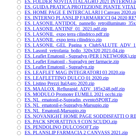
ES. FOLDER NOVITA ITALAGRO 2021 INTERNO.pd
ES. GUIDA PRATICA PROTEZIONE PIANTE VITAL.
ES. HOME PAGE E INTERCALARI I Canvass 2020.zi
ES. INTERNO PLANSLIP FARMARICCI 04 2020 REV
ES. LASONIL ANTIDOL_pannello_retroilluminato_35x
ES. LASONIL ANTINF_01_2021.pdf.zip
ES. LASONIL_expo terra cilindrico.pdf.zip
ES. LASONIL_expo terra cilindrico.zip
ES. LASONIL_GEL_Pagina_x_ClubSALUTE_ADV_17x
ES. Lasonil_vetrofania_bollo_320x320 2021-04.zip
ES. Leaflet Ematonil - Supradyn (PER I NETWORK).zi
ES. Leaflet Ematonil - Supradyn per farmacie.zip
ES. Leaflet Ematonil - Supradyn.zip
ES. LEAFLET MAG INTEGRATORI 03 2020.zip
ES. LEAFLETTINO DULCO 01 2020.zip
ES. Listino Prezzi ItalAgro 2020.zip
ES. MAALOX_Reflurapid_ADV_185x248.pdf.zip
ES. MODULO Promoter EUMILL 2021 occhi.zip
ES. NL_ematonil-e-Supradin_eventoSPORT.zip
ES. NL_ematonil-e-Supradyn-Marsupio.zip
ES. NL_Ematonil-Marsupio.zip
ES. NOVANIGHT HOME PAGE SODDISFATTI O RIM
ES. PACK SPORATTIVA 9 CON SCUDO.zip
ES. PENDOLINO DULCOSOFT.zip
ES. PLANSLIP FARMACIA 2 CANVASS 2021.zip