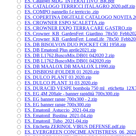
ES. Catalogo MDG_INTERATTIVO_BR.pdf
ES. CATALOGO TERRICCI ITALAGRO 2020.pdf.zip
ES. COMPO pannello f-r terriccio .zip
ES. COPERTINA DIGITALE CATALOGO NOVITA 202
ES. CROWNER ESPO SCALETTA.zip
ES. CROWNER EXPO TERRA CARE GASTRO.zip
ES. Crowner_KB_GardenFert_Giardino_78x50_Febb202
ES. Crowner_KB_GardenFert_LongLife_78x50_Febb202
ES. DB BISOLVON DUO POCKET CRI 1958.zip
ES. DB Ematonil Plus aprile2021.zip
ES. DB L1762.BuscoMix.DB01 042020 2.zip
ES. DB L1762.BuscoMix.DB01 042020.zip
ES. DB MAALOX DB MAALOX L1990.zip
ES. DISBIOSI iFOLDER 01 2020.zip
ES. DULCO PLANT 03 2020.zip
ES. DULCO PLANT 31 03 2020.zip
ES. DURACID VESPE bombola 750 ml_ etichetta_12X7
ES. EG 4M 20fiale - banner rapidità 700x300.zip
ES. EG banner range 700x300 - 2.zip
ES. EG banner range 700x300.zip
ES. Ematonil_Astuccio_2021-04.zip
ES. Ematonil_Bustina_2021-04.zip
ES. Ematonil_Tubo_2021-04.zip
ES. Etichetta ZERINOL VIRUS DEFENSE.pdf.zip
ES. EVERGREEN CONCIME ANTISTRESS_06_2021