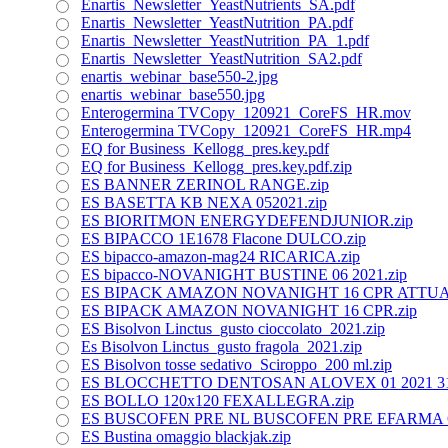
Enartis_Newsletter_YeastNutrients_SA.pdf
Enartis_Newsletter_YeastNutrition_PA.pdf
Enartis_Newsletter_YeastNutrition_PA_1.pdf
Enartis_Newsletter_YeastNutrition_SA2.pdf
enartis_webinar_base550-2.jpg
enartis_webinar_base550.jpg
Enterogermina TVCopy_120921_CoreFS_HR.mov
Enterogermina TVCopy_120921_CoreFS_HR.mp4
EQ for Business_Kellogg_pres.key.pdf
EQ for Business_Kellogg_pres.key.pdf.zip
ES BANNER ZERINOL RANGE.zip
ES BASETTA KB NEXA 052021.zip
ES BIORITMON ENERGYDEFENDJUNIOR.zip
ES BIPACCO 1E1678 Flacone DULCO.zip
ES bipacco-amazon-mag24 RICARICA.zip
ES bipacco-NOVANIGHT BUSTINE 06 2021.zip
ES BIPACK AMAZON NOVANIGHT 16 CPR ATTUA
ES BIPACK AMAZON NOVANIGHT 16 CPR.zip
ES Bisolvon Linctus_gusto cioccolato_2021.zip
Es Bisolvon Linctus_gusto fragola_2021.zip
ES Bisolvon tosse sedativo_Sciroppo_200 ml.zip
ES BLOCCHETTO DENTOSAN ALOVEX 01 2021 311
ES BOLLO 120x120 FEXALLEGRA.zip
ES BUSCOFEN PRE NL BUSCOFEN PRE EFARMA 
ES Bustina omaggio blackjak.zip