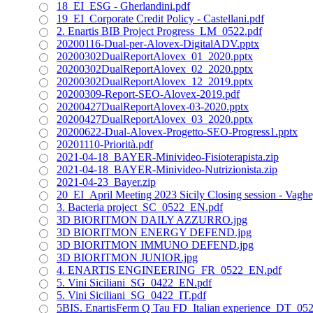
18_EI_ESG - Gherlandini.pdf
19_EI_Corporate Credit Policy - Castellani.pdf
2. Enartis BIB Project Progress_LM_0522.pdf
20200116-Dual-per-Alovex-DigitalADV.pptx
20200302DualReportAlovex_01_2020.pptx
20200302DualReportAlovex_02_2020.pptx
20200302DualReportAlovex_12_2019.pptx
20200309-Report-SEO-Alovex-2019.pdf
20200427DualReportAlovex-03-2020.pptx
20200427DualReportAlovex_03_2020.pptx
20200622-Dual-Alovex-Progetto-SEO-Progress1.pptx
20201110-Priorità.pdf
2021-04-18_BAYER-Minivideo-Fisioterapista.zip
2021-04-18_BAYER-Minivideo-Nutrizionista.zip
2021-04-23_Bayer.zip
20_EI_April Meeting 2023 Sicily Closing session - Vaghe
3. Bacteria project_SC_0522_EN.pdf
3D BIORITMON DAILY AZZURRO.jpg
3D BIORITMON ENERGY DEFEND.jpg
3D BIORITMON IMMUNO DEFEND.jpg
3D BIORITMON JUNIOR.jpg
4. ENARTIS ENGINEERING_FR_0522_EN.pdf
5. Vini Siciliani_SG_0422_EN.pdf
5. Vini Siciliani_SG_0422_IT.pdf
5BIS. EnartisFerm Q Tau FD_Italian experience_DT_05