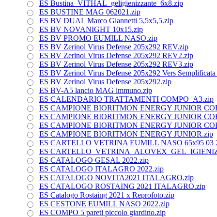
ES Bustina_VITHAL_geligienizzante_6x8.zip
ES BUSTINE MAG 062021.zip
ES BV DUAL Marco Giannetti 5,5x5,5.zip
ES BV NOVANIGHT 10x15.zip
ES BV PROMO EUMILL NASO.zip
ES BV Zerinol Virus Defense 205x292 REV.zip
ES BV Zerinol Virus Defense 205x292 REV2.zip
ES BV Zerinol Virus Defense 205x292 REV3.zip
ES BV Zerinol Virus Defense 205x292 Vers Semplificata
ES BV Zerinol Virus Defense 205x292.zip
ES BV-A5 lancio MAG immuno.zip
ES CALENDARIO TRATTAMENTI COMPO_A3.zip
ES CAMPIONE BIORITMON ENERGY JUNIOR CORR
ES CAMPIONE BIORITMON ENERGY JUNIOR COR
ES CAMPIONE BIORITMON ENERGY JUNIOR COR
ES CAMPIONE BIORITMON ENERGY JUNIOR.zip
ES CARTELLO VETRINA EUMILL NASO 65x95 03 2
ES CARTELLO_VETRINA_ALOVEX_GEL_IGIENIZZ
ES CATALOGO GESAL 2022.zip
ES CATALOGO ITALAGRO 2022.zip
ES CATALOGO NOVITA2021 ITALAGRO.zip
ES CATALOGO ROSTAING 2021 ITALAGRO.zip
ES Catalogo Rostaing 2021 x Reprofoto.zip
ES CESTONE EUMILL NASO 2022.zip
ES COMPO 5 pareti piccolo giardino.zip