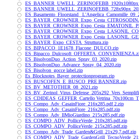
ES_BANNER_UWELL_ZERINOFEBB_1920x1080px_2
ES_BANNER_UWELL_ZERINOFEBB_728x90px_202
ES_Basamento_Floorstand_ L'Angelica_Camomille_09_2
ES_BAYER_CROWNER_Expo_Cesta_CITROSODINA
ES_BAYER_CROWNER_Expo_Cesta_EMATONIL_Plus
ES_BAYER_CROWNER_Expo_Cesta_LASONIL_COM
ES_BAYER_CROWNER_Expo_Cesta_LASONIL_GEL
ES_BAYER_Expo_CESTA_Struttura.zip
ES_BIPACCO_1E1678_Flacone_DULCO.zip
ES_Bipacco_Dulcosoft_OFFERTA_CONVENIENZA.z
ES_BisolvonDuo_Action_Spray_03_2020.zip
ES_BisolvonDuo_Advance_Spray_04_2020.zip
ES_Bisolvon_gocce label.zip
Es_Blocknotes_Bayer_protectionprogram.zip
ES_BUSCOFEN_E_BUSCO_PRE BANNER.zip
ES_BV_METOTHER_08_2021.zip
ES_BV_Zerinol_Virus_Defense_205x292_Vers_Semplif
ES_CDIDEAS_GEFFER_Cartello Vetrina_70x100cm_
ES_Compo_Adv_CasainFiore_216x285.pdf 2.zip
ES_Compo_Adv_CasainFiore_216x285.pdf.zip
ES_Compo_Adv_IlMioGiardino_215x285.pdf.zip
ES_COMPO_ADV_PolliceVerde_210x285.pdf.zip
ES_COMPO_ADV_PolliceVerde_215x285.pdf.zip
ES_Compo_Adv_Trade_Garden&Grill_21x29,7.pdf.zip
ES_COMPO_ADV_Trade_GardenGrill_TecnoVerde_21x2