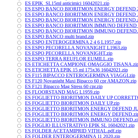
ES EPIK_SL15ml anticimici 16042021.zip
ES ESPO BANCO BIORITMON ENERGY DEFEND 2
ES ESPO BANCO BIORITMON ENERGY DEFEND J
ES ESPO BANCO BIORITMON ENERGY DEFEND.z
ES ESPO BANCO BIORITMON IMMUNO DEFEND V
ES ESPO BANCO BIORITMON IMMUNO DEFEND.
ES ESPO BANCO multi brand.zip
ES ESPO ENTEROGERMINA 2 4 6 L1957.zip
ES ESPO PECORELLA NOVANIGHT L1963.zip
ES ESPO PECORELLA NOVANIGHT.zip
ES ESPO TERRA REUFLOR EUMILL.zip
ES ETICHETTA CAMPIONE OMAGGIO TISANA.zi
ES ETICHETTA EPIK 15 ml 175x36 16042021.zip
ES F115 BIPACCO ENTEROGERMINA VIAGGI.zip
ES F120 Novanight Maxi Bipacco 60 cpr AMAZON.zip
ES F121 Bipacco Mag Stress 60 cpr.zip
ES FLOORSTAND MAG L1959.zip
ES FOGLIETTO BIORITMON DAILY UP CORRETTO
ES FOGLIETTO BIORITMON DAILY UP.zip
ES FOGLIETTO BIORITMON ENERGY DEFEND JU
ES FOGLIETTO BIORITMON ENERGY DEFEND.zi
ES FOGLIETTO BIORITMON IMMUNO DEFEND.zi
ES FOGLIO ILLUSTRATIVO EPIK SL 16042021.zip
ES FOLDER ACETAMIPRID VITHAL.pdf.zip
ES FOLDER ENTEROGERMINA 11 2020.zip