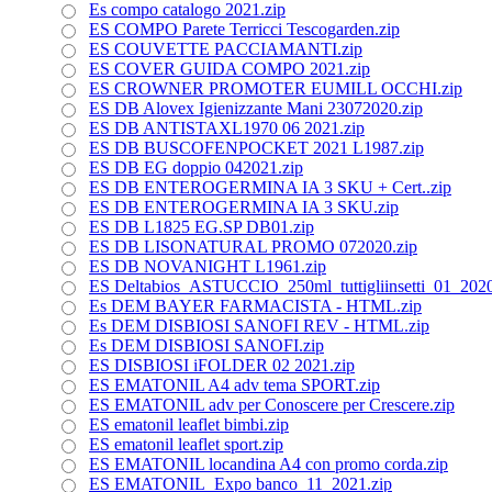
Es compo catalogo 2021.zip
ES COMPO Parete Terricci Tescogarden.zip
ES COUVETTE PACCIAMANTI.zip
ES COVER GUIDA COMPO 2021.zip
ES CROWNER PROMOTER EUMILL OCCHI.zip
ES DB Alovex Igienizzante Mani 23072020.zip
ES DB ANTISTAXL1970 06 2021.zip
ES DB BUSCOFENPOCKET 2021 L1987.zip
ES DB EG doppio 042021.zip
ES DB ENTEROGERMINA IA 3 SKU + Cert..zip
ES DB ENTEROGERMINA IA 3 SKU.zip
ES DB L1825 EG.SP DB01.zip
ES DB LISONATURAL PROMO 072020.zip
ES DB NOVANIGHT L1961.zip
ES Deltabios_ASTUCCIO_250ml_tuttigliinsetti_01_2020
Es DEM BAYER FARMACISTA - HTML.zip
Es DEM DISBIOSI SANOFI REV - HTML.zip
Es DEM DISBIOSI SANOFI.zip
ES DISBIOSI iFOLDER 02 2021.zip
ES EMATONIL A4 adv tema SPORT.zip
ES EMATONIL adv per Conoscere per Crescere.zip
ES ematonil leaflet bimbi.zip
ES ematonil leaflet sport.zip
ES EMATONIL locandina A4 con promo corda.zip
ES EMATONIL_Expo banco_11_2021.zip