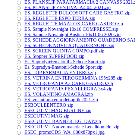
ES. PLANSLIP PARAFARMACIA 2 CANVASS 2021.z
ES. PLANSLIP ZENTIVA_A4 04_2021.zip
ES. REGLETTE DULCOSOFT CARE GASTRO.zip
ES. REGLETTE ESPO TERRA.zip
ES. REGLETTE MAALOX CARE GASTRO.zip
ES. Sample Novanight 10x10 COMPRESSE.zip
ES. Sample Novanight Bustina 10x11 06 2020.zip
ES. SCHEDE AGGIORNAMENTO QUADERNO SALUT
ES. SCHEDE NOVITA QUADERNONE.zip
ES. SCREEN QUINTA COMPO.pdf.zip
ES. Stopper SUPERFOOD.zip
Es. Supradyn+ematonil - Schede Sport.zip
Es. Supradyn-Ematonil-Schede Sport.zip
ES. TOP FARMACIA ENTERO.zip
ES. VETRINA ENTEROGERMINA 195x285.zip
ES. VETROFANIA A3 CARE GASTRO.zip
ES. VETROFANIA FEXALLEGRA 3x4.zip
ES. VOLANTINO AMACRAI.zip
ES. volantino-centrodet-aprile2021.zip
ESBOULEENTERO.zip
ESECUTIVI MAG BUSTINE.zip
ESECUTIVI MAG.zip
ESECUTIVI_BANNER_EG_DAY.zip
ESECUTIVI_Nuovo materiale Lenalidomide .zip
ESEC_promoCDS_WA_800x870px1.jpg