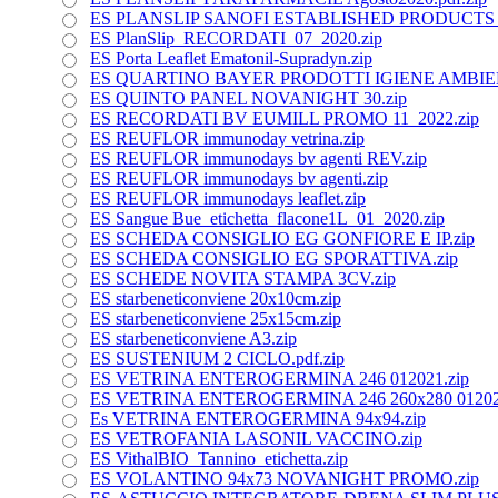
ES PLANSLIP SANOFI ESTABLISHED PRODUCTS 01
ES PlanSlip_RECORDATI_07_2020.zip
ES Porta Leaflet Ematonil-Supradyn.zip
ES QUARTINO BAYER PRODOTTI IGIENE AMBIE
ES QUINTO PANEL NOVANIGHT 30.zip
ES RECORDATI BV EUMILL PROMO 11_2022.zip
ES REUFLOR immunoday vetrina.zip
ES REUFLOR immunodays bv agenti REV.zip
ES REUFLOR immunodays bv agenti.zip
ES REUFLOR immunodays leaflet.zip
ES Sangue Bue_etichetta_flacone1L_01_2020.zip
ES SCHEDA CONSIGLIO EG GONFIORE E IP.zip
ES SCHEDA CONSIGLIO EG SPORATTIVA.zip
ES SCHEDE NOVITA STAMPA 3CV.zip
ES starbeneticonviene 20x10cm.zip
ES starbeneticonviene 25x15cm.zip
ES starbeneticonviene A3.zip
ES SUSTENIUM 2 CICLO.pdf.zip
ES VETRINA ENTEROGERMINA 246 012021.zip
ES VETRINA ENTEROGERMINA 246 260x280 012021
Es VETRINA ENTEROGERMINA 94x94.zip
ES VETROFANIA LASONIL VACCINO.zip
ES VithalBIO_Tannino_etichetta.zip
ES VOLANTINO 94x73 NOVANIGHT PROMO.zip