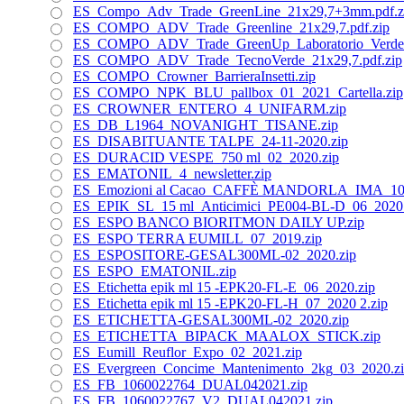
ES_Compo_Adv_Trade_GreenLine_21x29,7+3mm.pdf.z
ES_COMPO_ADV_Trade_Greenline_21x29,7.pdf.zip
ES_COMPO_ADV_Trade_GreenUp_Laboratorio_Verde_2
ES_COMPO_ADV_Trade_TecnoVerde_21x29,7.pdf.zip
ES_COMPO_Crowner_BarrieraInsetti.zip
ES_COMPO_NPK_BLU_pallbox_01_2021_Cartella.zip
ES_CROWNER_ENTERO_4_UNIFARM.zip
ES_DB_L1964_NOVANIGHT_TISANE.zip
ES_DISABITUANTE TALPE_24-11-2020.zip
ES_DURACID VESPE_750 ml_02_2020.zip
ES_EMATONIL_4_newsletter.zip
ES_Emozioni al Cacao_CAFFÈ MANDORLA_IMA_10_
ES_EPIK_SL_15 ml_Anticimici_PE004-BL-D_06_2020.
ES_ESPO BANCO BIORITMON DAILY UP.zip
ES_ESPO TERRA EUMILL_07_2019.zip
ES_ESPOSITORE-GESAL300ML-02_2020.zip
ES_ESPO_EMATONIL.zip
ES_Etichetta epik ml 15 -EPK20-FL-E_06_2020.zip
ES_Etichetta epik ml 15 -EPK20-FL-H_07_2020 2.zip
ES_ETICHETTA-GESAL300ML-02_2020.zip
ES_ETICHETTA_BIPACK_MAALOX_STICK.zip
ES_Eumill_Reuflor_Expo_02_2021.zip
ES_Evergreen_Concime_Mantenimento_2kg_03_2020.z
ES_FB_1060022764_DUAL042021.zip
ES_FB_1060022767_V2_DUAL042021.zip