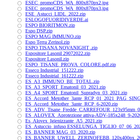
ESEC_promoCDS_WA_800x870px2.jpg
ESEC_promoCDS_WA_800x870px3.jpg
ESE_Astucci_LIDL_2022.zip
ESLOGOFUORIDIVERDE.ai
ESPO BIORITMON.zip
Espo DSP.zip
ESPO MAG IMMUNO.zip
Espo Terra Zerinol.zip
ESPO TISANA NOVANIGHT .zip
Espositore Lasonil 29072022.zip
Espositore Lasonil.zip
ESPO_TISANE_PROVA_COLORE.pdf.zip
Esseco Industrial_151222.zip
Esseco Industrial_161222.zip
ES_A3_IMMUNO_BE_TOTAL.zip
ES_A3_SPORT_Ematonil_03_2021.zip
ES_A4_SPORT_Ematonil_Supradyn_03_2021.zip
ES_Accord_Metother_3ante_RCP_01_2021_PAG_SIN
ES_Accord_Metother_3ante_RCP_6-2020.zip
ES_ADV_Tisane_Fredde_CARREFOUR_123x95mm_05_
ES_ALOVEX_Aprotezione attiva-ADV-185x248_9-2020
Es_Alovex_Igienizzante_A5_2021.zip
ES_Astuccio_infuso ESSELUNGA_TIGLIO_07_06_202
ES_BANNER MAG_03_2020.zip
ES_BANNER_UWELL_ZERINOFEBB_120x400px_202