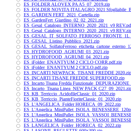
ES_FOLDER ALOVEX PA A5_07_2019.zip
ES_FOLDER NOVITA ITALAGRO 2021 Sfogliabile_B
ES_GARDEN FERT_2021_Cartella.zip
ES_GardenFert_Giardino_02_02_2021.zip
ES_Gesal_Catalogo_INTERNO_2020_2021_v9 REV.pdf
ES_Gesal_Catalogo_INTERNO_2020_2021_v9 REV.zi
ES_GESAL_IT_SOLFATO_FERROSO_FRONTE_1L_01
ES_GESAL_Listino_Pubblico_2021.zip
ES_GESAL_SolfatoFerroso_etichetta_cartone_esterno_1
ES_HYDROFOOD_AGRUMI_03_2021.zip
ES_HYDROFOOD_AGRUMI_04_2021.zip
ES_iFolder_ENANTYUM 2 CICLO CORR.pdf.zip
ES_iFolder_ENANTYUM 2 CICLO.pdf.zip
ES_INCARTI NEWPACK_TISANE FREDDE 2020.zi
ES_INCARTI TISANE FREDDE SUPERFOOD.zip
ES_Incarto Tisana Fredda Funzionale_DEPURAZIO
ES_Incarto_Tisana Linea_NEW PACK C27_09_2021.zi
ES_KB_Terriccio_AcidofileClassic_01_2020.zip
ES_KB_Terriccio_PianteFioriteClassic_01_2020.zip
ES_L'ANGELICA_Folder HORECA_09_2022.zip
ES_L'Angelica_MiniPallet_ISOLA_BENESSERE_120pz
ES_L'Angelica_MiniPallet_ISOLA_VASSOI_BENESSE
ES_L'Angelica_MiniPallet_ISOLA_VASSOI_BENESSE
ES_LANGELICA_Folder_HORECA_02_2022.zip
ES_LASONIL-REGLETTE-600x300.zip