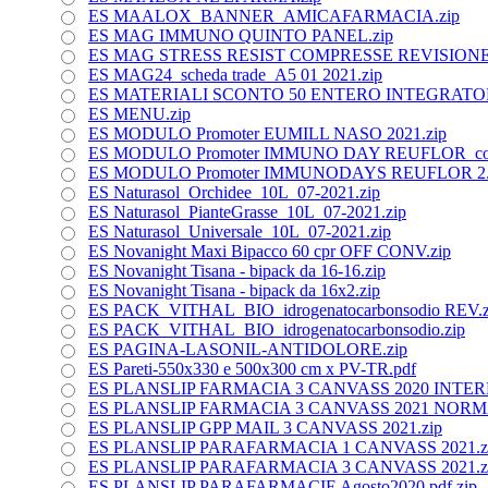
ES MAALOX_BANNER_AMICAFARMACIA.zip
ES MAG IMMUNO QUINTO PANEL.zip
ES MAG STRESS RESIST COMPRESSE REVISIONE 0
ES MAG24_scheda trade_A5 01 2021.zip
ES MATERIALI SCONTO 50 ENTERO INTEGRATOR
ES MENU.zip
ES MODULO Promoter EUMILL NASO 2021.zip
ES MODULO Promoter IMMUNO DAY REUFLOR_compr
ES MODULO Promoter IMMUNODAYS REUFLOR 2.
ES Naturasol_Orchidee_10L_07-2021.zip
ES Naturasol_PianteGrasse_10L_07-2021.zip
ES Naturasol_Universale_10L_07-2021.zip
ES Novanight Maxi Bipacco 60 cpr OFF CONV.zip
ES Novanight Tisana - bipack da 16-16.zip
ES Novanight Tisana - bipack da 16x2.zip
ES PACK_VITHAL_BIO_idrogenatocarbonsodio REV.z
ES PACK_VITHAL_BIO_idrogenatocarbonsodio.zip
ES PAGINA-LASONIL-ANTIDOLORE.zip
ES Pareti-550x330 e 500x300 cm x PV-TR.pdf
ES PLANSLIP FARMACIA 3 CANVASS 2020 INTERN
ES PLANSLIP FARMACIA 3 CANVASS 2021 NORM
ES PLANSLIP GPP MAIL 3 CANVASS 2021.zip
ES PLANSLIP PARAFARMACIA 1 CANVASS 2021.z
ES PLANSLIP PARAFARMACIA 3 CANVASS 2021.z
ES PLANSLIP PARAFARMACIE Agosto2020.pdf.zip