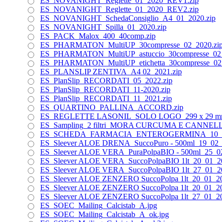
ES_NOVANIGHT_Reglette_01_2020_REV1.zip
ES_NOVANIGHT_Reglette_01_2020_REV2.zip
ES_NOVANIGHT_SchedaConsiglio_A4_01_2020.zip
ES_NOVANIGHT_Spilla_01_2020.zip
ES_PACK_Malox_400_40comp.zip
ES_PHARMATON_MultiUP_30compresse_02_2020.zi
ES_PHARMATON_MultiUP_astuccio_30compresse_02_
ES_PHARMATON_MultiUP_etichetta_30compresse_02_
ES_PLANSLIP ZENTIVA_A4 02_2021.zip
ES_PlanSlip_RECORDATI_05_2022.zip
ES_PlanSlip_RECORDATI_11-2020.zip
ES_PlanSlip_RECORDATI_11_2021.zip
ES_QUARTINO_PALLINA_ACCORD.zip
ES_REGLETTE LASONIL_SOLO LOGO_299 x 29 mm
ES_Sampling_2 filtri_MORA CURCUMA E CANNELL
ES_SCHEDA_FARMACIA_ENTEROGERMINA_10_20
ES_Sleever ALOE DRENA_SuccoPuro - 500ml_19_02_
ES_Sleever ALOE VERA_PuraPolpaBIO - 500ml_25_02
ES_Sleever ALOE VERA_SuccoPolpaBIO 1lt_20_01_20
ES_Sleever ALOE VERA_SuccoPolpaBIO 1lt_27_01_20
ES_Sleever ALOE ZENZERO SuccoPolpa 1lt_20_01_20
ES_Sleever ALOE ZENZERO SuccoPolpa 1lt_20_01_2
ES_Sleever ALOE ZENZERO SuccoPolpa 1lt_27_01_2
ES_SOEC_Mailing_Calcistab_A.jpg
ES_SOEC_Mailing_Calcistab_A_ok.jpg