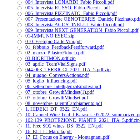
004_Intervista LONARDI_Fabio Piccoli.pdf
005_Intervista RUSSO_Fabio Piccoli_.pdf
006_Intervista PIZZINATO_Fabio Piccoli.pdf
007_Presentazione OENOTERRIS_Daniele Pizzinato.pd
008_Intervista AGOSTINELLI_Fabio Piccoli.pdf
009_Intervista NEXT GENERATION_Fabio Piccoli.pdf
01-IMMUNO ESEC.zip
010_Esempio Carte Vini.pdf
01_febbraio_FeedbackFeedforward.pdf
02_marzo_PilastroFiducia.pdf
03-BIORITMON.pdf.zip
03_aprile_TeamVitalSigns.pdf
044-063_TERRICCI_2021_ITA_5.pdf.zip
04_giugno_ConversActions.pdf
05_luglio_Influencing.pdf
06_settembre_IntelligenzaEmotiva.pdf
07_ottobre_GrowthMindset(1).pdf
07_ottobre_GrowthMindset.pdf
08_novembre_talentiCambiamento.pdf
1. HIDEKI_DT_0522_EN.pdf
10. Canned Wine Trial_J.Karasek_052022_summarized.p
102-139_PROTEZIONE_PIANTE_2021_ITA_5.pdf.zip
11. Free SO2 wines_BS_0522_EN.pdf
16_EI_IT - Marotta.pdf
17_EI_Focus on Energy - Montagnani.pdf