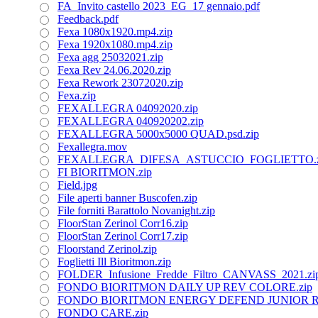
FA_Invito castello 2023_EG_17 gennaio.pdf
Feedback.pdf
Fexa 1080x1920.mp4.zip
Fexa 1920x1080.mp4.zip
Fexa agg 25032021.zip
Fexa Rev 24.06.2020.zip
Fexa Rework 23072020.zip
Fexa.zip
FEXALLEGRA 04092020.zip
FEXALLEGRA 040920202.zip
FEXALLEGRA 5000x5000 QUAD.psd.zip
Fexallegra.mov
FEXALLEGRA_DIFESA_ASTUCCIO_FOGLIETTO.z
FI BIORITMON.zip
Field.jpg
File aperti banner Buscofen.zip
File forniti Barattolo Novanight.zip
FloorStan Zerinol Corr16.zip
FloorStan Zerinol Corr17.zip
Floorstand Zerinol.zip
Foglietti Ill Bioritmon.zip
FOLDER_Infusione_Fredde_Filtro_CANVASS_2021.zi
FONDO BIORITMON DAILY UP REV COLORE.zip
FONDO BIORITMON ENERGY DEFEND JUNIOR R
FONDO CARE.zip