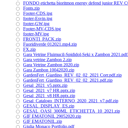
FONDO etichetta bioritmon energy defend junior REV
Fonts.zip
Footer-CDS.jpg
footer-Esvin.jpg
footer-GW.jpg
Footer-MV-CDS.jpg
footer-MV.jpg
FRONTI_PACK.zip
Fuoridiverde 012021.mp4.zip
FX.zip
Gara Vetrine Fluimucil-Spididol-Seki x Zambon 2021.pdf
Gara vetrine Zambon 2.zip
Gara Vetrine Zambon 2020.zip
Gara Zambon 10042020.zip
GardenFert_Giardino_REV_02_02_2021 Corr.pdf.zip
GardenFert_Giardino_REV_02_02_2021.pdf.zip
Gesal_2021_v5.pptx.zip
Gesal_2021_v7 HR.pptx.zip
Gesal_2021_v8 HR.pptx.zip
Gesal_Catalogo_INTERNO_2020_2021_v7.pdf.zip
GESAL_DISPLAY_ES.zip
GESAL_OASI_300ML_ETICHETTA_10_2021.zip
GIF EMATONIL 29052020.zip
GIF EMATONIL.zip
Giulia Monaco Portfolio.pdf