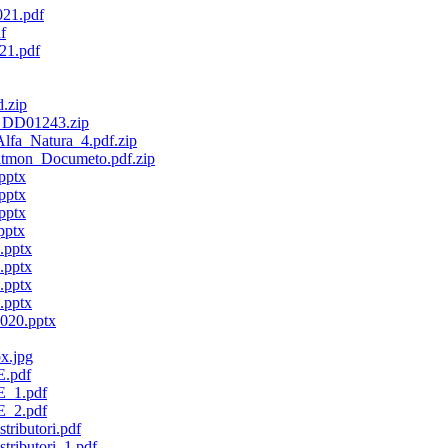
21.pdf
f
21.pdf
.zip
- DD01243.zip
lfa_Natura_4.pdf.zip
itmon_Documeto.pdf.zip
pptx
pptx
pptx
pptx
.pptx
.pptx
.pptx
.pptx
020.pptx
x.jpg
E.pdf
E_1.pdf
E_2.pdf
tributori.pdf
stributori_1.pdf