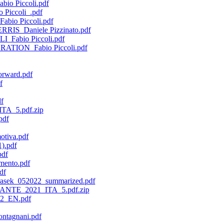
io Piccoli.pdf
 Piccoli_.pdf
abio Piccoli.pdf
RIS_Daniele Pizzinato.pdf
I_Fabio Piccoli.pdf
RATION_Fabio Piccoli.pdf
orward.pdf
f
df
TA_5.pdf.zip
pdf
otiva.pdf
).pdf
pdf
mento.pdf
df
arasek_052022_summarized.pdf
NTE_2021_ITA_5.pdf.zip
22_EN.pdf
ntagnani.pdf