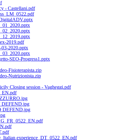
f
y - Castellani.pdf
ress_LM_0522.pdf
DigitalADV.pptx
_01_2020.pptx
_02_2020.pptx
_12_2019.pptx
ex-2019.pdf
-03-2020.pptx
_03_2020.pptx
etto-SEO-Progress1.pptx
-Fisioterapista.zip
o-Nutrizionista.zip
cily Closing session - Vagheggi.pdf
2_EN.pdf
ZZURRO.jpg
 DEFEND.jpg
 DEFEND.jpg
pg
G_FR_0522_EN.pdf
EN.pdf
T.pdf
D_Italian experience_DT_0522_EN.pdf