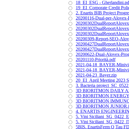
18_EI_ESG - Gherlandini.pd
19_EI_Corporate Credit Polic
2. Enartis BIB Project Prog
20200116-Dual-per-Alovex-
20200302DualReportAlovex
20200302DualReportAlovex
20200302DualReportAlovex
20200309-Report-SEO-Alov
20200427DualReportAlovex
20200427DualReportAlovex
20200622-Dual-Alovex-Prog
20201110-Priorità.pdf
2021-04-18_BAYER-Minivideo
2021-04-18_BAYER-Minivide
2021-04-23_Bayer.zip
20_EI_April Meeting 2023 Si
3. Bacteria project_SC_052
3D BIORITMON DAILY A
3D BIORITMON ENERGY
3D BIORITMON IMMUNO
3D BIORITMON JUNIOR.j
4. ENARTIS ENGINEERIN
5. Vini Siciliani_SG_0422_
5. Vini Siciliani_SG_0422_I
5BIS. EnartisFerm Q Tau F