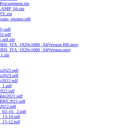
rocurement.zip
LAMP_04.zip
TE.zip
Gusto_giugno.pdf
).pdf
2.pdf
df.zip
BIS_ITA_1920x1080_AltVersion BR.mov
IS_ITA_1920x1080_AltVersion.mov
1.zip
io2022.pdf
io2023.pdf
io2022.pdf
_1.pdf
2022.pdf
mbre2021.pdf
OBRE2021.pdf
e2022.pdf
0_02-10-_2.pdf
0_13-10.pdf
0_15-12.pdf