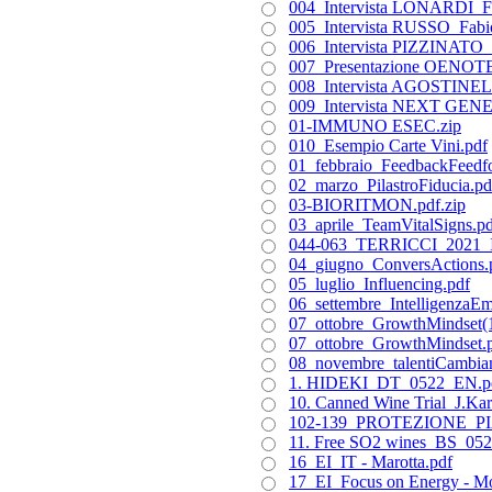
004_Intervista LONARDI_Fab
005_Intervista RUSSO_Fabio
006_Intervista PIZZINATO_F
007_Presentazione OENOTER
008_Intervista AGOSTINELL
009_Intervista NEXT GENE
01-IMMUNO ESEC.zip
010_Esempio Carte Vini.pdf
01_febbraio_FeedbackFeedf
02_marzo_PilastroFiducia.pd
03-BIORITMON.pdf.zip
03_aprile_TeamVitalSigns.p
044-063_TERRICCI_2021_I
04_giugno_ConversActions.
05_luglio_Influencing.pdf
06_settembre_IntelligenzaEm
07_ottobre_GrowthMindset(1
07_ottobre_GrowthMindset.
08_novembre_talentiCambia
1. HIDEKI_DT_0522_EN.p
10. Canned Wine Trial_J.K
102-139_PROTEZIONE_PIA
11. Free SO2 wines_BS_05
16_EI_IT - Marotta.pdf
17_EI_Focus on Energy - Mo