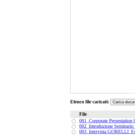
Elenco file caricati:
Carica docu
File
001_Corporate Presentation
002_Introduzione Seminario_
003_Intervista GORELLI_Fab