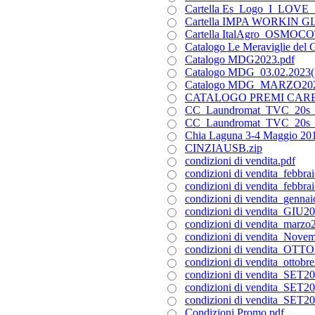
Cartella Es_Logo_I_LOVE_P
Cartella IMPA WORKIN G
Cartella ItalAgro_OSMOCO
Catalogo Le Meraviglie del 
Catalogo MDG2023.pdf
Catalogo MDG_03.02.2023(1
Catalogo MDG_MARZO202
CATALOGO PREMI CARE.p
CC_Laundromat_TVC_20s_
CC_Laundromat_TVC_20s_B
Chia Laguna 3-4 Maggio 201
CINZIAUSB.zip
condizioni di vendita.pdf
condizioni di vendita_febbra
condizioni di vendita_febbra
condizioni di vendita_genna
condizioni di vendita_GIU20
condizioni di vendita_marzo
condizioni di vendita_Nove
condizioni di vendita_OTT
condizioni di vendita_ottobr
condizioni di vendita_SET2
condizioni di vendita_SET2
condizioni di vendita_SET2
Condizioni Promo.pdf