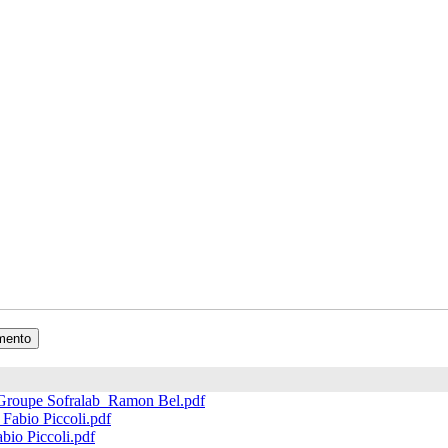
mento
 Groupe Sofralab_Ramon Bel.pdf
Fabio Piccoli.pdf
io Piccoli.pdf