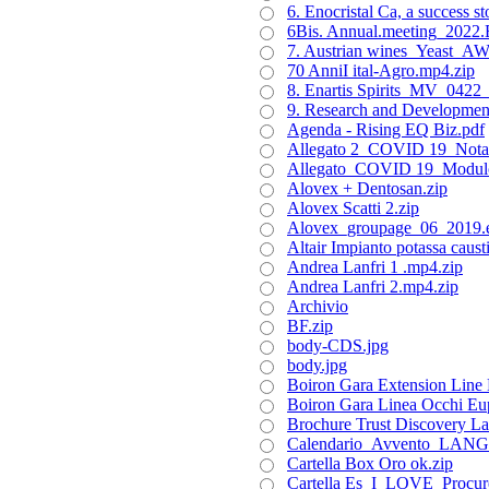
6. Enocristal Ca, a success
6Bis. Annual.meeting_2022.E
7. Austrian wines_Yeast_A
70 AnniI ital-Agro.mp4.zip
8. Enartis Spirits_MV_0422
9. Research and Developm
Agenda - Rising EQ Biz.pdf
Allegato 2_COVID 19_Nota 
Allegato_COVID 19_Modulo 
Alovex + Dentosan.zip
Alovex Scatti 2.zip
Alovex_groupage_06_2019.e
Altair Impianto potassa causti
Andrea Lanfri 1 .mp4.zip
Andrea Lanfri 2.mp4.zip
Archivio
BF.zip
body-CDS.jpg
body.jpg
Boiron Gara Extension Line 
Boiron Gara Linea Occhi Eup
Brochure Trust Discovery La
Calendario_Avvento_LANG
Cartella Box Oro ok.zip
Cartella Es_I_LOVE_Procur