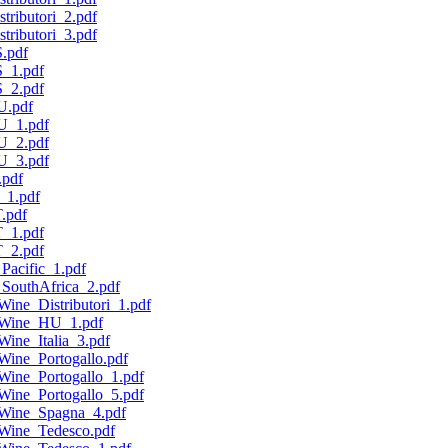
stributori_2.pdf
stributori_3.pdf
S.pdf
S_1.pdf
S_2.pdf
U.pdf
HU_1.pdf
HU_2.pdf
HU_3.pdf
.pdf
T_1.pdf
T.pdf
T_1.pdf
T_2.pdf
Pacific_1.pdf
SouthAfrica_2.pdf
Wine_Distributori_1.pdf
icWine_HU_1.pdf
Wine_Italia_3.pdf
Wine_Portogallo.pdf
cWine_Portogallo_1.pdf
cWine_Portogallo_5.pdf
cWine_Spagna_4.pdf
cWine_Tedesco.pdf