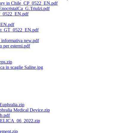
 story in Chile_CP_0522_EN.pdf
nocristalCa_G.Triulzi.pdf
W_0522_EN.pdf
_EN.pdf
ent_GT_0522_EN.pdf
informativa new.pdf
per esterni.pdf
ps.zip
ca in scaglie Saline.jpg
Euphralia.zip
hralia Medical Device.zip
b.pdf
ELICA_06_2022.zip
ement.zip