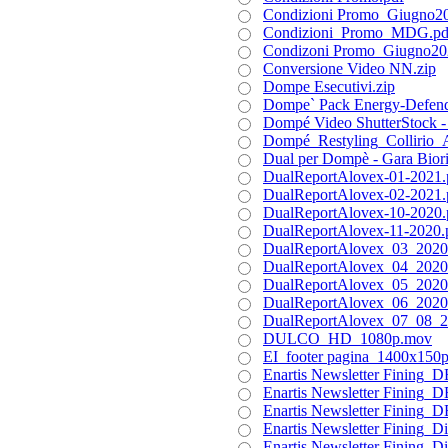
Condizioni Promo_Giugno20
Condizioni_Promo_MDG.pd
Condizoni Promo_Giugno20
Conversione Video NN.zip
Dompe Esecutivi.zip
Dompe` Pack Energy-Defend
Dompé Video ShutterStock 
Dompé_Restyling_Collirio_A
Dual per Dompè - Gara Bior
DualReportAlovex-01-2021.
DualReportAlovex-02-2021.
DualReportAlovex-10-2020.
DualReportAlovex-11-2020.
DualReportAlovex_03_2020
DualReportAlovex_04_2020
DualReportAlovex_05_2020
DualReportAlovex_06_2020
DualReportAlovex_07_08_2
DULCO_HD_1080p.mov
EI_footer pagina_1400x150p
Enartis Newsletter Fining_D
Enartis Newsletter Fining_D
Enartis Newsletter Fining_D
Enartis Newsletter Fining_Dis
Enartis Newsletter Fining_Di