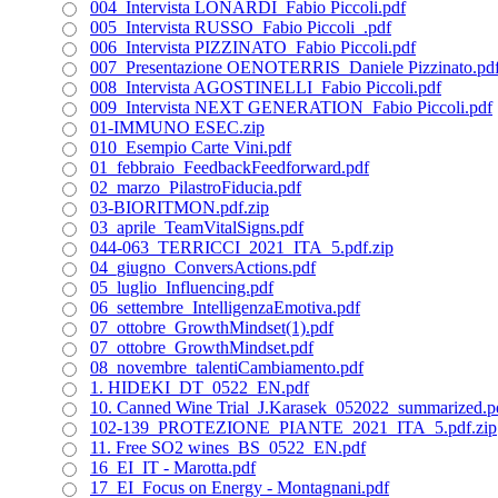
004_Intervista LONARDI_Fabio Piccoli.pdf
005_Intervista RUSSO_Fabio Piccoli_.pdf
006_Intervista PIZZINATO_Fabio Piccoli.pdf
007_Presentazione OENOTERRIS_Daniele Pizzinato.pd
008_Intervista AGOSTINELLI_Fabio Piccoli.pdf
009_Intervista NEXT GENERATION_Fabio Piccoli.pdf
01-IMMUNO ESEC.zip
010_Esempio Carte Vini.pdf
01_febbraio_FeedbackFeedforward.pdf
02_marzo_PilastroFiducia.pdf
03-BIORITMON.pdf.zip
03_aprile_TeamVitalSigns.pdf
044-063_TERRICCI_2021_ITA_5.pdf.zip
04_giugno_ConversActions.pdf
05_luglio_Influencing.pdf
06_settembre_IntelligenzaEmotiva.pdf
07_ottobre_GrowthMindset(1).pdf
07_ottobre_GrowthMindset.pdf
08_novembre_talentiCambiamento.pdf
1. HIDEKI_DT_0522_EN.pdf
10. Canned Wine Trial_J.Karasek_052022_summarized.p
102-139_PROTEZIONE_PIANTE_2021_ITA_5.pdf.zip
11. Free SO2 wines_BS_0522_EN.pdf
16_EI_IT - Marotta.pdf
17_EI_Focus on Energy - Montagnani.pdf