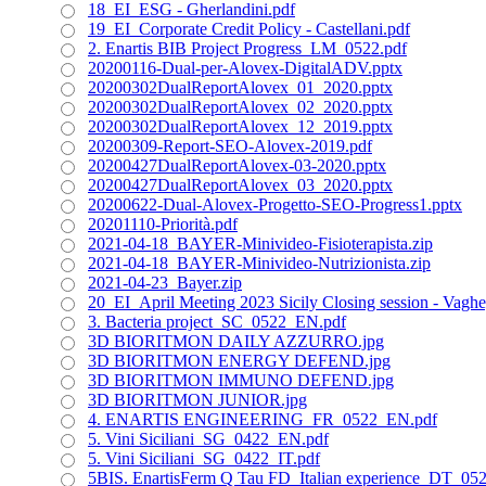
18_EI_ESG - Gherlandini.pdf
19_EI_Corporate Credit Policy - Castellani.pdf
2. Enartis BIB Project Progress_LM_0522.pdf
20200116-Dual-per-Alovex-DigitalADV.pptx
20200302DualReportAlovex_01_2020.pptx
20200302DualReportAlovex_02_2020.pptx
20200302DualReportAlovex_12_2019.pptx
20200309-Report-SEO-Alovex-2019.pdf
20200427DualReportAlovex-03-2020.pptx
20200427DualReportAlovex_03_2020.pptx
20200622-Dual-Alovex-Progetto-SEO-Progress1.pptx
20201110-Priorità.pdf
2021-04-18_BAYER-Minivideo-Fisioterapista.zip
2021-04-18_BAYER-Minivideo-Nutrizionista.zip
2021-04-23_Bayer.zip
20_EI_April Meeting 2023 Sicily Closing session - Vaghe
3. Bacteria project_SC_0522_EN.pdf
3D BIORITMON DAILY AZZURRO.jpg
3D BIORITMON ENERGY DEFEND.jpg
3D BIORITMON IMMUNO DEFEND.jpg
3D BIORITMON JUNIOR.jpg
4. ENARTIS ENGINEERING_FR_0522_EN.pdf
5. Vini Siciliani_SG_0422_EN.pdf
5. Vini Siciliani_SG_0422_IT.pdf
5BIS. EnartisFerm Q Tau FD_Italian experience_DT_05