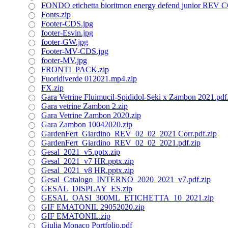
FONDO etichetta bioritmon energy defend junior REV
Fonts.zip
Footer-CDS.jpg
footer-Esvin.jpg
footer-GW.jpg
Footer-MV-CDS.jpg
footer-MV.jpg
FRONTI_PACK.zip
Fuoridiverde 012021.mp4.zip
FX.zip
Gara Vetrine Fluimucil-Spididol-Seki x Zambon 2021.pdf
Gara vetrine Zambon 2.zip
Gara Vetrine Zambon 2020.zip
Gara Zambon 10042020.zip
GardenFert_Giardino_REV_02_02_2021 Corr.pdf.zip
GardenFert_Giardino_REV_02_02_2021.pdf.zip
Gesal_2021_v5.pptx.zip
Gesal_2021_v7 HR.pptx.zip
Gesal_2021_v8 HR.pptx.zip
Gesal_Catalogo_INTERNO_2020_2021_v7.pdf.zip
GESAL_DISPLAY_ES.zip
GESAL_OASI_300ML_ETICHETTA_10_2021.zip
GIF EMATONIL 29052020.zip
GIF EMATONIL.zip
Giulia Monaco Portfolio.pdf