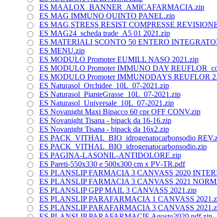
ES MAALOX_BANNER_AMICAFARMACIA.zip
ES MAG IMMUNO QUINTO PANEL.zip
ES MAG STRESS RESIST COMPRESSE REVISIONE 0
ES MAG24_scheda trade_A5 01 2021.zip
ES MATERIALI SCONTO 50 ENTERO INTEGRATOR
ES MENU.zip
ES MODULO Promoter EUMILL NASO 2021.zip
ES MODULO Promoter IMMUNO DAY REUFLOR_compr
ES MODULO Promoter IMMUNODAYS REUFLOR 2.
ES Naturasol_Orchidee_10L_07-2021.zip
ES Naturasol_PianteGrasse_10L_07-2021.zip
ES Naturasol_Universale_10L_07-2021.zip
ES Novanight Maxi Bipacco 60 cpr OFF CONV.zip
ES Novanight Tisana - bipack da 16-16.zip
ES Novanight Tisana - bipack da 16x2.zip
ES PACK_VITHAL_BIO_idrogenatocarbonsodio REV.z
ES PACK_VITHAL_BIO_idrogenatocarbonsodio.zip
ES PAGINA-LASONIL-ANTIDOLORE.zip
ES Pareti-550x330 e 500x300 cm x PV-TR.pdf
ES PLANSLIP FARMACIA 3 CANVASS 2020 INTERN
ES PLANSLIP FARMACIA 3 CANVASS 2021 NORM
ES PLANSLIP GPP MAIL 3 CANVASS 2021.zip
ES PLANSLIP PARAFARMACIA 1 CANVASS 2021.z
ES PLANSLIP PARAFARMACIA 3 CANVASS 2021.z
ES PLANSLIP PARAFARMACIE Agosto2020.pdf.zip