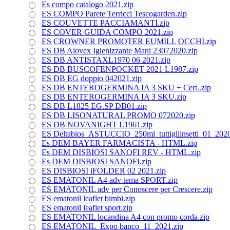
Es compo catalogo 2021.zip
ES COMPO Parete Terricci Tescogarden.zip
ES COUVETTE PACCIAMANTI.zip
ES COVER GUIDA COMPO 2021.zip
ES CROWNER PROMOTER EUMILL OCCHI.zip
ES DB Alovex Igienizzante Mani 23072020.zip
ES DB ANTISTAXL1970 06 2021.zip
ES DB BUSCOFENPOCKET 2021 L1987.zip
ES DB EG doppio 042021.zip
ES DB ENTEROGERMINA IA 3 SKU + Cert..zip
ES DB ENTEROGERMINA IA 3 SKU.zip
ES DB L1825 EG.SP DB01.zip
ES DB LISONATURAL PROMO 072020.zip
ES DB NOVANIGHT L1961.zip
ES Deltabios_ASTUCCIO_250ml_tuttigliinsetti_01_2020
Es DEM BAYER FARMACISTA - HTML.zip
Es DEM DISBIOSI SANOFI REV - HTML.zip
Es DEM DISBIOSI SANOFI.zip
ES DISBIOSI iFOLDER 02 2021.zip
ES EMATONIL A4 adv tema SPORT.zip
ES EMATONIL adv per Conoscere per Crescere.zip
ES ematonil leaflet bimbi.zip
ES ematonil leaflet sport.zip
ES EMATONIL locandina A4 con promo corda.zip
ES EMATONIL_Expo banco_11_2021.zip