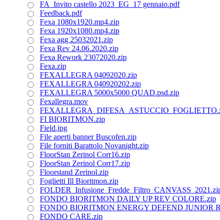
FA_Invito castello 2023_EG_17 gennaio.pdf
Feedback.pdf
Fexa 1080x1920.mp4.zip
Fexa 1920x1080.mp4.zip
Fexa agg 25032021.zip
Fexa Rev 24.06.2020.zip
Fexa Rework 23072020.zip
Fexa.zip
FEXALLEGRA 04092020.zip
FEXALLEGRA 040920202.zip
FEXALLEGRA 5000x5000 QUAD.psd.zip
Fexallegra.mov
FEXALLEGRA_DIFESA_ASTUCCIO_FOGLIETTO.z
FI BIORITMON.zip
Field.jpg
File aperti banner Buscofen.zip
File forniti Barattolo Novanight.zip
FloorStan Zerinol Corr16.zip
FloorStan Zerinol Corr17.zip
Floorstand Zerinol.zip
Foglietti Ill Bioritmon.zip
FOLDER_Infusione_Fredde_Filtro_CANVASS_2021.zi
FONDO BIORITMON DAILY UP REV COLORE.zip
FONDO BIORITMON ENERGY DEFEND JUNIOR R
FONDO CARE.zip