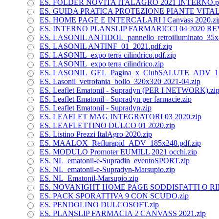
ES. FOLDER NOVITA ITALAGRO 2021 INTERNO.pd
ES. GUIDA PRATICA PROTEZIONE PIANTE VITAL.
ES. HOME PAGE E INTERCALARI I Canvass 2020.zi
ES. INTERNO PLANSLIP FARMARICCI 04 2020 REV
ES. LASONIL ANTIDOL_pannello_retroilluminato_35x
ES. LASONIL ANTINF_01_2021.pdf.zip
ES. LASONIL_expo terra cilindrico.pdf.zip
ES. LASONIL_expo terra cilindrico.zip
ES. LASONIL_GEL_Pagina_x_ClubSALUTE_ADV_17x
ES. Lasonil_vetrofania_bollo_320x320 2021-04.zip
ES. Leaflet Ematonil - Supradyn (PER I NETWORK).zi
ES. Leaflet Ematonil - Supradyn per farmacie.zip
ES. Leaflet Ematonil - Supradyn.zip
ES. LEAFLET MAG INTEGRATORI 03 2020.zip
ES. LEAFLETTINO DULCO 01 2020.zip
ES. Listino Prezzi ItalAgro 2020.zip
ES. MAALOX_Reflurapid_ADV_185x248.pdf.zip
ES. MODULO Promoter EUMILL 2021 occhi.zip
ES. NL_ematonil-e-Supradin_eventoSPORT.zip
ES. NL_ematonil-e-Supradyn-Marsupio.zip
ES. NL_Ematonil-Marsupio.zip
ES. NOVANIGHT HOME PAGE SODDISFATTI O RIM
ES. PACK SPORATTIVA 9 CON SCUDO.zip
ES. PENDOLINO DULCOSOFT.zip
ES. PLANSLIP FARMACIA 2 CANVASS 2021.zip