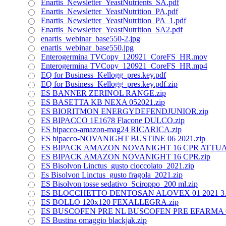
Enartis_Newsletter_YeastNutrients_SA.pdf
Enartis_Newsletter_YeastNutrition_PA.pdf
Enartis_Newsletter_YeastNutrition_PA_1.pdf
Enartis_Newsletter_YeastNutrition_SA2.pdf
enartis_webinar_base550-2.jpg
enartis_webinar_base550.jpg
Enterogermina TVCopy_120921_CoreFS_HR.mov
Enterogermina TVCopy_120921_CoreFS_HR.mp4
EQ for Business_Kellogg_pres.key.pdf
EQ for Business_Kellogg_pres.key.pdf.zip
ES BANNER ZERINOL RANGE.zip
ES BASETTA KB NEXA 052021.zip
ES BIORITMON ENERGYDEFENDJUNIOR.zip
ES BIPACCO 1E1678 Flacone DULCO.zip
ES bipacco-amazon-mag24 RICARICA.zip
ES bipacco-NOVANIGHT BUSTINE 06 2021.zip
ES BIPACK AMAZON NOVANIGHT 16 CPR ATTUA
ES BIPACK AMAZON NOVANIGHT 16 CPR.zip
ES Bisolvon Linctus_gusto cioccolato_2021.zip
Es Bisolvon Linctus_gusto fragola_2021.zip
ES Bisolvon tosse sedativo_Sciroppo_200 ml.zip
ES BLOCCHETTO DENTOSAN ALOVEX 01 2021 311
ES BOLLO 120x120 FEXALLEGRA.zip
ES BUSCOFEN PRE NL BUSCOFEN PRE EFARMA 
ES Bustina omaggio blackjak.zip