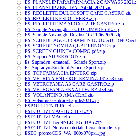
ES. PLANSLIP PARAFARMACIA 2 CANVASS 2021.z
ES. PLANSLIP ZENTIVA_A4 04_2021.zip
ES. REGLETTE DULCOSOFT CARE GASTRO.zip
ES. REGLETTE ESPO TERRA.zip
ES. REGLETTE MAALOX CARE GASTRO.zip
ES. Sample Novanight 10x10 COMPRESSE.zip
ES. Sample Novanight Bustina 10x11 06 2020.zip
ES. SCHEDE AGGIORNAMENTO QUADERNO SALUT
ES. SCHEDE NOVITA QUADERNONE.zip
ES. SCREEN QUINTA COMPO.pdf.zip
ES. Stopper SUPERFOOD.zip
Es. Supradyn+ematonil - Schede Sport.zip
Es. Supradyn-Ematonil-Schede Sport.zip
ES. TOP FARMACIA ENTERO.zip
ES. VETRINA ENTEROGERMINA 195x285.zip
ES. VETROFANIA A3 CARE GASTRO.zip
ES. VETROFANIA FEXALLEGRA 3x4.zip
ES. VOLANTINO AMACRAI.zip
ES. volantino-centrodet-aprile2021.zip
ESBOULEENTERO.zip
ESECUTIVI MAG BUSTINE.zip
ESECUTIVI MAG.zip
ESECUTIVI_BANNER_EG_DAY.zip
ESECUTIVI_Nuovo materiale Lenalidomide .zip
ESEC_promoCDS_WA_800x870px1.jpg