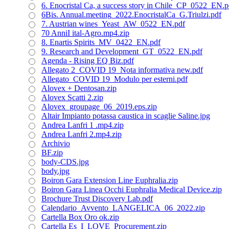
6. Enocristal Ca, a success story in Chile_CP_0522_EN.p
6Bis. Annual.meeting_2022.EnocristalCa_G.Triulzi.pdf
7. Austrian wines_Yeast_AW_0522_EN.pdf
70 AnniI ital-Agro.mp4.zip
8. Enartis Spirits_MV_0422_EN.pdf
9. Research and Development_GT_0522_EN.pdf
Agenda - Rising EQ Biz.pdf
Allegato 2_COVID 19_Nota informativa new.pdf
Allegato_COVID 19_Modulo per esterni.pdf
Alovex + Dentosan.zip
Alovex Scatti 2.zip
Alovex_groupage_06_2019.eps.zip
Altair Impianto potassa caustica in scaglie Saline.jpg
Andrea Lanfri 1 .mp4.zip
Andrea Lanfri 2.mp4.zip
Archivio
BF.zip
body-CDS.jpg
body.jpg
Boiron Gara Extension Line Euphralia.zip
Boiron Gara Linea Occhi Euphralia Medical Device.zip
Brochure Trust Discovery Lab.pdf
Calendario_Avvento_LANGELICA_06_2022.zip
Cartella Box Oro ok.zip
Cartella Es_I_LOVE_Procurement.zip