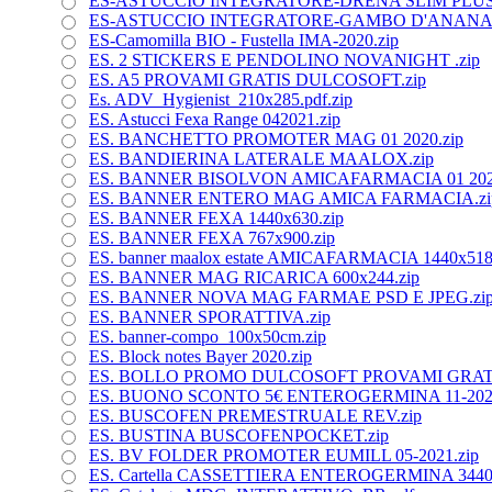
ES-ASTUCCIO INTEGRATORE-DRENA SLIM PLUS_
ES-ASTUCCIO INTEGRATORE-GAMBO D'ANANAS_
ES-Camomilla BIO - Fustella IMA-2020.zip
ES. 2 STICKERS E PENDOLINO NOVANIGHT .zip
ES. A5 PROVAMI GRATIS DULCOSOFT.zip
Es. ADV_Hygienist_210x285.pdf.zip
ES. Astucci Fexa Range 042021.zip
ES. BANCHETTO PROMOTER MAG 01 2020.zip
ES. BANDIERINA LATERALE MAALOX.zip
ES. BANNER BISOLVON AMICAFARMACIA 01 2020
ES. BANNER ENTERO MAG AMICA FARMACIA.zi
ES. BANNER FEXA 1440x630.zip
ES. BANNER FEXA 767x900.zip
ES. banner maalox estate AMICAFARMACIA 1440x518
ES. BANNER MAG RICARICA 600x244.zip
ES. BANNER NOVA MAG FARMAE PSD E JPEG.zi
ES. BANNER SPORATTIVA.zip
ES. banner-compo_100x50cm.zip
ES. Block notes Bayer 2020.zip
ES. BOLLO PROMO DULCOSOFT PROVAMI GRATI
ES. BUONO SCONTO 5€ ENTEROGERMINA 11-2020
ES. BUSCOFEN PREMESTRUALE REV.zip
ES. BUSTINA BUSCOFENPOCKET.zip
ES. BV FOLDER PROMOTER EUMILL 05-2021.zip
ES. Cartella CASSETTIERA ENTEROGERMINA 3440x