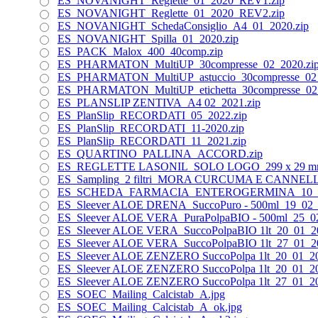
ES_NOVANIGHT_Reglette_01_2020_REV1.zip
ES_NOVANIGHT_Reglette_01_2020_REV2.zip
ES_NOVANIGHT_SchedaConsiglio_A4_01_2020.zip
ES_NOVANIGHT_Spilla_01_2020.zip
ES_PACK_Malox_400_40comp.zip
ES_PHARMATON_MultiUP_30compresse_02_2020.zi
ES_PHARMATON_MultiUP_astuccio_30compresse_02_
ES_PHARMATON_MultiUP_etichetta_30compresse_02_
ES_PLANSLIP ZENTIVA_A4 02_2021.zip
ES_PlanSlip_RECORDATI_05_2022.zip
ES_PlanSlip_RECORDATI_11-2020.zip
ES_PlanSlip_RECORDATI_11_2021.zip
ES_QUARTINO_PALLINA_ACCORD.zip
ES_REGLETTE LASONIL_SOLO LOGO_299 x 29 mm
ES_Sampling_2 filtri_MORA CURCUMA E CANNELL
ES_SCHEDA_FARMACIA_ENTEROGERMINA_10_20
ES_Sleever ALOE DRENA_SuccoPuro - 500ml_19_02_
ES_Sleever ALOE VERA_PuraPolpaBIO - 500ml_25_02
ES_Sleever ALOE VERA_SuccoPolpaBIO 1lt_20_01_20
ES_Sleever ALOE VERA_SuccoPolpaBIO 1lt_27_01_20
ES_Sleever ALOE ZENZERO SuccoPolpa 1lt_20_01_20
ES_Sleever ALOE ZENZERO SuccoPolpa 1lt_20_01_2
ES_Sleever ALOE ZENZERO SuccoPolpa 1lt_27_01_2
ES_SOEC_Mailing_Calcistab_A.jpg
ES_SOEC_Mailing_Calcistab_A_ok.jpg