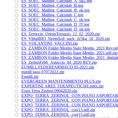
ES_SOEC_Mailing_Calcistab_A_ok2.jpg
ES_SOEC_Mailing_Calcistab_B.jpg
ES_SOEC_Mailing_Calcistab_B_ok.jpg
ES_SOEC_Mailing_Calcistab_C.jpg
ES_SOEC_Mailing_Calcistab_C_ok.jpg
ES_SOEC_Mailing_Calcistab_D_IT.jpg
ES_SOEC_Mailing_Calcistab_D_ok.jpg
ES_Terriccio_OrtoinTerrazzo_12_02_2020.zip
ES_VithalBIO_NeemSoil_pack_2e5kg_10_2020.zip
ES_VOLANTINI_VACCINI.zip
ES_ZAMBON Folder Meglio Stare Meglio_2021 Rev.pdf
ES_ZAMBON Folder Meglio Stare Meglio_2021.pdf.zip
ES_ZAMBON Folder Meglio Stare Meglio_2021_digitale s
ES_ZerinoFebb_Astuccio_04_2020 REV.zip
EUMILL FEDERFARMACO 05-2021.zip
eumill naso 07072022.zip
Eumill.zip
EVERGREEN MANTENIMENTO PLUS.zip
EXPERTISE AREE TERAPEUTICHE.pptx.zip
Expo Terra Zerinol 09042020.zip
EXPO_TERRA_ZERINOL_CON PIANO ASPORTABILE
EXPO_TERRA_ZERINOL_CON PIANO ASPORTABILE_
EXPO_TERRA_ZERINOL_CON PIANO ASPORTABILE___
EXPO_TERRA_ZERINOL_corr13.pdf.zip
EXPO_TERRA_ZERINOL_corr15.pdf.zip