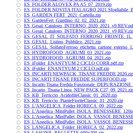
ES_FOLDER ALOVEX PA A5_07_2019.zip
ES_FOLDER NOVITA ITALAGRO 2021 Sfogliabile_B
ES_GARDEN FERT_2021_Cartella.zip
ES_GardenFert_Giardino_02_02_2021.zip
ES_Gesal_Catalogo_INTERNO_2020_2021_v9 REV.pdf
ES_Gesal_Catalogo_INTERNO_2020_2021_v9 REV.zi
ES_GESAL_IT_SOLFATO_FERROSO_FRONTE_1L_01
ES_GESAL_Listino_Pubblico_2021.zip
ES_GESAL_SolfatoFerroso_etichetta_cartone_esterno_1
ES_HYDROFOOD_AGRUMI_03_2021.zip
ES_HYDROFOOD_AGRUMI_04_2021.zip
ES_iFolder_ENANTYUM 2 CICLO CORR.pdf.zip
ES_iFolder_ENANTYUM 2 CICLO.pdf.zip
ES_INCARTI NEWPACK_TISANE FREDDE 2020.zi
ES_INCARTI TISANE FREDDE SUPERFOOD.zip
ES_Incarto Tisana Fredda Funzionale_DEPURAZIO
ES_Incarto_Tisana Linea_NEW PACK C27_09_2021.zi
ES_KB_Terriccio_AcidofileClassic_01_2020.zip
ES_KB_Terriccio_PianteFioriteClassic_01_2020.zip
ES_L'ANGELICA_Folder HORECA_09_2022.zip
ES_L'Angelica_MiniPallet_ISOLA_BENESSERE_120pz
ES_L'Angelica_MiniPallet_ISOLA_VASSOI_BENESSE
ES_L'Angelica_MiniPallet_ISOLA_VASSOI_BENESSE
ES_LANGELICA_Folder_HORECA_02_2022.zip
ES_LASONIL-REGLETTE-600x300.zip