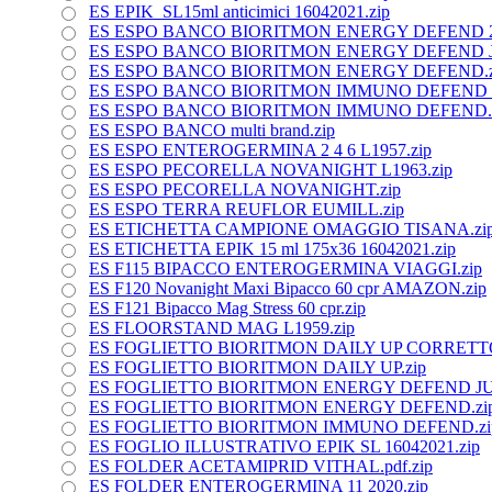
ES EPIK_SL15ml anticimici 16042021.zip
ES ESPO BANCO BIORITMON ENERGY DEFEND 2
ES ESPO BANCO BIORITMON ENERGY DEFEND J
ES ESPO BANCO BIORITMON ENERGY DEFEND.z
ES ESPO BANCO BIORITMON IMMUNO DEFEND V
ES ESPO BANCO BIORITMON IMMUNO DEFEND.
ES ESPO BANCO multi brand.zip
ES ESPO ENTEROGERMINA 2 4 6 L1957.zip
ES ESPO PECORELLA NOVANIGHT L1963.zip
ES ESPO PECORELLA NOVANIGHT.zip
ES ESPO TERRA REUFLOR EUMILL.zip
ES ETICHETTA CAMPIONE OMAGGIO TISANA.zi
ES ETICHETTA EPIK 15 ml 175x36 16042021.zip
ES F115 BIPACCO ENTEROGERMINA VIAGGI.zip
ES F120 Novanight Maxi Bipacco 60 cpr AMAZON.zip
ES F121 Bipacco Mag Stress 60 cpr.zip
ES FLOORSTAND MAG L1959.zip
ES FOGLIETTO BIORITMON DAILY UP CORRETTO
ES FOGLIETTO BIORITMON DAILY UP.zip
ES FOGLIETTO BIORITMON ENERGY DEFEND JU
ES FOGLIETTO BIORITMON ENERGY DEFEND.zi
ES FOGLIETTO BIORITMON IMMUNO DEFEND.zi
ES FOGLIO ILLUSTRATIVO EPIK SL 16042021.zip
ES FOLDER ACETAMIPRID VITHAL.pdf.zip
ES FOLDER ENTEROGERMINA 11 2020.zip