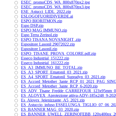
ESEC_promoCDS_WA_800x870px2.jpg
ESEC_promoCDS_WA_800x870px3.jpg
ESE_Astucci_LIDL_2022.zip
ESLOGOFUORIDIVERDE.ai
ESPO BIORITMON.zip
Espo DSP.zip
ESPO MAG IMMUNO.zip
Espo Terra Zerinol.zip
ESPO TISANA NOVANIGHT .zip
Espositore Lasonil 29072022.zip
Espositore Lasonil.zip
ESPO_TISANE_PROVA_COLORE.pdf.zip
Esseco Industrial_151222.zip
Esseco Industrial_161222.zip
ES_A3_IMMUNO_BE_TOTAL.zip
ES_A3_SPORT_Ematonil_03_2021.zip
ES_A4_SPORT_Ematonil_Supradyn_03_2021.zip
ES_Accord_Metother_3ante_RCP_01_2021_PAG_SIN
ES_Accord_Metother_3ante_RCP_6-2020.zip
ES_ADV_Tisane_Fredde_CARREFOUR_123x95mm_05_
ES_ALOVEX_Aprotezione attiva-ADV-185x248_9-2020
Es_Alovex_Igienizzante_A5_2021.zip
ES_Astuccio_infuso ESSELUNGA_TIGLIO_07_06_202
ES_BANNER MAG_03_2020.zip
ES_BANNER_UWELL_ZERINOFEBB_120x400px_202