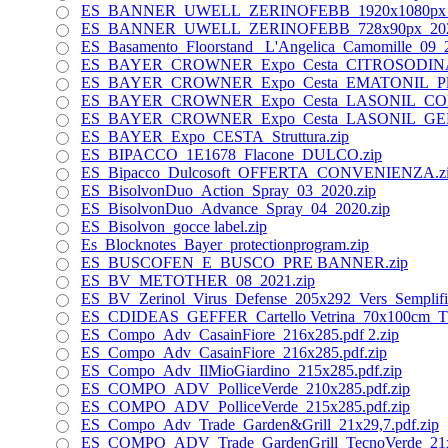
ES_BANNER_UWELL_ZERINOFEBB_1920x1080px_2
ES_BANNER_UWELL_ZERINOFEBB_728x90px_202
ES_Basamento_Floorstand_ L'Angelica_Camomille_09_2
ES_BAYER_CROWNER_Expo_Cesta_CITROSODINA
ES_BAYER_CROWNER_Expo_Cesta_EMATONIL_Plus
ES_BAYER_CROWNER_Expo_Cesta_LASONIL_COM
ES_BAYER_CROWNER_Expo_Cesta_LASONIL_GEL
ES_BAYER_Expo_CESTA_Struttura.zip
ES_BIPACCO_1E1678_Flacone_DULCO.zip
ES_Bipacco_Dulcosoft_OFFERTA_CONVENIENZA.z
ES_BisolvonDuo_Action_Spray_03_2020.zip
ES_BisolvonDuo_Advance_Spray_04_2020.zip
ES_Bisolvon_gocce label.zip
Es_Blocknotes_Bayer_protectionprogram.zip
ES_BUSCOFEN_E_BUSCO_PRE BANNER.zip
ES_BV_METOTHER_08_2021.zip
ES_BV_Zerinol_Virus_Defense_205x292_Vers_Semplif
ES_CDIDEAS_GEFFER_Cartello Vetrina_70x100cm_
ES_Compo_Adv_CasainFiore_216x285.pdf 2.zip
ES_Compo_Adv_CasainFiore_216x285.pdf.zip
ES_Compo_Adv_IlMioGiardino_215x285.pdf.zip
ES_COMPO_ADV_PolliceVerde_210x285.pdf.zip
ES_COMPO_ADV_PolliceVerde_215x285.pdf.zip
ES_Compo_Adv_Trade_Garden&Grill_21x29,7.pdf.zip
ES_COMPO_ADV_Trade_GardenGrill_TecnoVerde_21x2