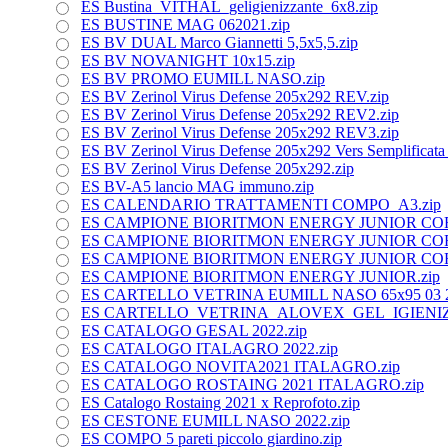
ES Bustina_VITHAL_geligienizzante_6x8.zip
ES BUSTINE MAG 062021.zip
ES BV DUAL Marco Giannetti 5,5x5,5.zip
ES BV NOVANIGHT 10x15.zip
ES BV PROMO EUMILL NASO.zip
ES BV Zerinol Virus Defense 205x292 REV.zip
ES BV Zerinol Virus Defense 205x292 REV2.zip
ES BV Zerinol Virus Defense 205x292 REV3.zip
ES BV Zerinol Virus Defense 205x292 Vers Semplificata
ES BV Zerinol Virus Defense 205x292.zip
ES BV-A5 lancio MAG immuno.zip
ES CALENDARIO TRATTAMENTI COMPO_A3.zip
ES CAMPIONE BIORITMON ENERGY JUNIOR CORR
ES CAMPIONE BIORITMON ENERGY JUNIOR COR
ES CAMPIONE BIORITMON ENERGY JUNIOR COR
ES CAMPIONE BIORITMON ENERGY JUNIOR.zip
ES CARTELLO VETRINA EUMILL NASO 65x95 03 2
ES CARTELLO_VETRINA_ALOVEX_GEL_IGIENIZZ
ES CATALOGO GESAL 2022.zip
ES CATALOGO ITALAGRO 2022.zip
ES CATALOGO NOVITA2021 ITALAGRO.zip
ES CATALOGO ROSTAING 2021 ITALAGRO.zip
ES Catalogo Rostaing 2021 x Reprofoto.zip
ES CESTONE EUMILL NASO 2022.zip
ES COMPO 5 pareti piccolo giardino.zip