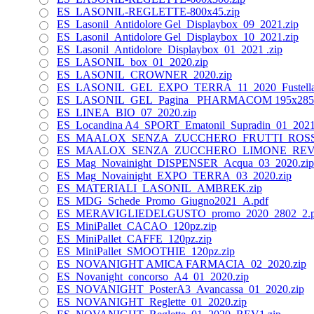
ES_LASONIL-REGLETTE-800x45.zip
ES_Lasonil_Antidolore Gel_Displaybox_09_2021.zip
ES_Lasonil_Antidolore Gel_Displaybox_10_2021.zip
ES_Lasonil_Antidolore_Displaybox_01_2021 .zip
ES_LASONIL_box_01_2020.zip
ES_LASONIL_CROWNER_2020.zip
ES_LASONIL_GEL_EXPO_TERRA_11_2020_Fustella 
ES_LASONIL_GEL_Pagina_ PHARMACOM 195x285mm
ES_LINEA_BIO_07_2020.zip
ES_Locandina A4_SPORT_Ematonil_Supradin_01_2021
ES_MAALOX_SENZA_ZUCCHERO_FRUTTI_ROSSI_
ES_MAALOX_SENZA_ZUCCHERO_LIMONE_REV_1
ES_Mag_Novainight_DISPENSER_Acqua_03_2020.zip
ES_Mag_Novainight_EXPO_TERRA_03_2020.zip
ES_MATERIALI_LASONIL_AMBREK.zip
ES_MDG_Schede_Promo_Giugno2021_A.pdf
ES_MERAVIGLIEDELGUSTO_promo_2020_2802_2.p
ES_MiniPallet_CACAO_120pz.zip
ES_MiniPallet_CAFFE_120pz.zip
ES_MiniPallet_SMOOTHIE_120pz.zip
ES_NOVANIGHT AMICA FARMACIA_02_2020.zip
ES_Novanight_concorso_A4_01_2020.zip
ES_NOVANIGHT_PosterA3_Avancassa_01_2020.zip
ES_NOVANIGHT_Reglette_01_2020.zip