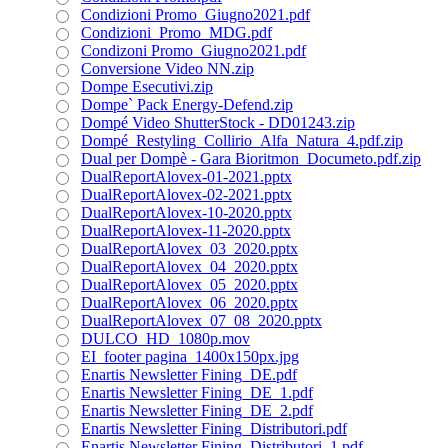
Condizioni Promo_Giugno2021.pdf
Condizioni_Promo_MDG.pdf
Condizoni Promo_Giugno2021.pdf
Conversione Video NN.zip
Dompe Esecutivi.zip
Dompe` Pack Energy-Defend.zip
Dompé Video ShutterStock - DD01243.zip
Dompé_Restyling_Collirio_Alfa_Natura_4.pdf.zip
Dual per Dompè - Gara Bioritmon_Documeto.pdf.zip
DualReportAlovex-01-2021.pptx
DualReportAlovex-02-2021.pptx
DualReportAlovex-10-2020.pptx
DualReportAlovex-11-2020.pptx
DualReportAlovex_03_2020.pptx
DualReportAlovex_04_2020.pptx
DualReportAlovex_05_2020.pptx
DualReportAlovex_06_2020.pptx
DualReportAlovex_07_08_2020.pptx
DULCO_HD_1080p.mov
EI_footer pagina_1400x150px.jpg
Enartis Newsletter Fining_DE.pdf
Enartis Newsletter Fining_DE_1.pdf
Enartis Newsletter Fining_DE_2.pdf
Enartis Newsletter Fining_Distributori.pdf
Enartis Newsletter Fining_Distributori_1.pdf