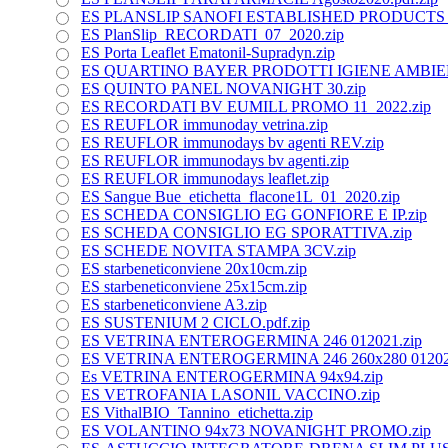
ES PLANSLIP SANOFI ESTABLISHED PRODUCTS 01
ES PlanSlip_RECORDATI_07_2020.zip
ES Porta Leaflet Ematonil-Supradyn.zip
ES QUARTINO BAYER PRODOTTI IGIENE AMBIE
ES QUINTO PANEL NOVANIGHT 30.zip
ES RECORDATI BV EUMILL PROMO 11_2022.zip
ES REUFLOR immunoday vetrina.zip
ES REUFLOR immunodays bv agenti REV.zip
ES REUFLOR immunodays bv agenti.zip
ES REUFLOR immunodays leaflet.zip
ES Sangue Bue_etichetta_flacone1L_01_2020.zip
ES SCHEDA CONSIGLIO EG GONFIORE E IP.zip
ES SCHEDA CONSIGLIO EG SPORATTIVA.zip
ES SCHEDE NOVITA STAMPA 3CV.zip
ES starbeneticonviene 20x10cm.zip
ES starbeneticonviene 25x15cm.zip
ES starbeneticonviene A3.zip
ES SUSTENIUM 2 CICLO.pdf.zip
ES VETRINA ENTEROGERMINA 246 012021.zip
ES VETRINA ENTEROGERMINA 246 260x280 012021
Es VETRINA ENTEROGERMINA 94x94.zip
ES VETROFANIA LASONIL VACCINO.zip
ES VithalBIO_Tannino_etichetta.zip
ES VOLANTINO 94x73 NOVANIGHT PROMO.zip