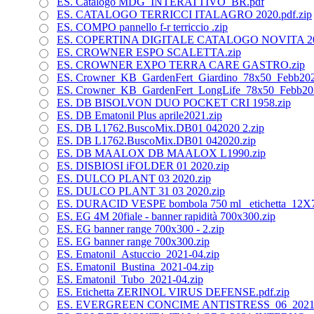
ES. Catalogo MDG_INTERATTIVO_BR.pdf
ES. CATALOGO TERRICCI ITALAGRO 2020.pdf.zip
ES. COMPO pannello f-r terriccio .zip
ES. COPERTINA DIGITALE CATALOGO NOVITA 202
ES. CROWNER ESPO SCALETTA.zip
ES. CROWNER EXPO TERRA CARE GASTRO.zip
ES. Crowner_KB_GardenFert_Giardino_78x50_Febb202
ES. Crowner_KB_GardenFert_LongLife_78x50_Febb202
ES. DB BISOLVON DUO POCKET CRI 1958.zip
ES. DB Ematonil Plus aprile2021.zip
ES. DB L1762.BuscoMix.DB01 042020 2.zip
ES. DB L1762.BuscoMix.DB01 042020.zip
ES. DB MAALOX DB MAALOX L1990.zip
ES. DISBIOSI iFOLDER 01 2020.zip
ES. DULCO PLANT 03 2020.zip
ES. DULCO PLANT 31 03 2020.zip
ES. DURACID VESPE bombola 750 ml_ etichetta_12X7
ES. EG 4M 20fiale - banner rapidità 700x300.zip
ES. EG banner range 700x300 - 2.zip
ES. EG banner range 700x300.zip
ES. Ematonil_Astuccio_2021-04.zip
ES. Ematonil_Bustina_2021-04.zip
ES. Ematonil_Tubo_2021-04.zip
ES. Etichetta ZERINOL VIRUS DEFENSE.pdf.zip
ES. EVERGREEN CONCIME ANTISTRESS_06_2021