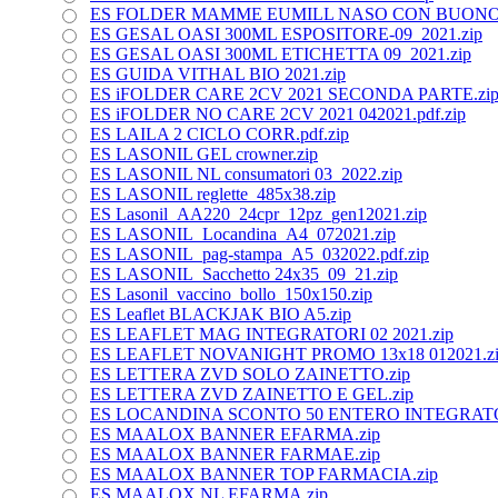
ES FOLDER MAMME EUMILL NASO CON BUONO.
ES GESAL OASI 300ML ESPOSITORE-09_2021.zip
ES GESAL OASI 300ML ETICHETTA 09_2021.zip
ES GUIDA VITHAL BIO 2021.zip
ES iFOLDER CARE 2CV 2021 SECONDA PARTE.zi
ES iFOLDER NO CARE 2CV 2021 042021.pdf.zip
ES LAILA 2 CICLO CORR.pdf.zip
ES LASONIL GEL crowner.zip
ES LASONIL NL consumatori 03_2022.zip
ES LASONIL reglette_485x38.zip
ES Lasonil_AA220_24cpr_12pz_gen12021.zip
ES LASONIL_Locandina_A4_072021.zip
ES LASONIL_pag-stampa_A5_032022.pdf.zip
ES LASONIL_Sacchetto 24x35_09_21.zip
ES Lasonil_vaccino_bollo_150x150.zip
ES Leaflet BLACKJAK BIO A5.zip
ES LEAFLET MAG INTEGRATORI 02 2021.zip
ES LEAFLET NOVANIGHT PROMO 13x18 012021.z
ES LETTERA ZVD SOLO ZAINETTO.zip
ES LETTERA ZVD ZAINETTO E GEL.zip
ES LOCANDINA SCONTO 50 ENTERO INTEGRATOR
ES MAALOX BANNER EFARMA.zip
ES MAALOX BANNER FARMAE.zip
ES MAALOX BANNER TOP FARMACIA.zip
ES MAALOX NL EFARMA.zip