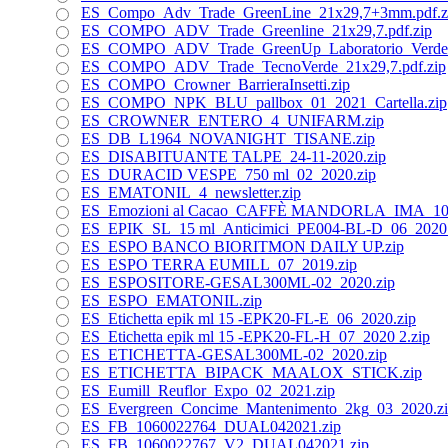
ES_Compo_Adv_Trade_GreenLine_21x29,7+3mm.pdf.z
ES_COMPO_ADV_Trade_Greenline_21x29,7.pdf.zip
ES_COMPO_ADV_Trade_GreenUp_Laboratorio_Verde_2
ES_COMPO_ADV_Trade_TecnoVerde_21x29,7.pdf.zip
ES_COMPO_Crowner_BarrieraInsetti.zip
ES_COMPO_NPK_BLU_pallbox_01_2021_Cartella.zip
ES_CROWNER_ENTERO_4_UNIFARM.zip
ES_DB_L1964_NOVANIGHT_TISANE.zip
ES_DISABITUANTE TALPE_24-11-2020.zip
ES_DURACID VESPE_750 ml_02_2020.zip
ES_EMATONIL_4_newsletter.zip
ES_Emozioni al Cacao_CAFFÈ MANDORLA_IMA_10_
ES_EPIK_SL_15 ml_Anticimici_PE004-BL-D_06_2020.
ES_ESPO BANCO BIORITMON DAILY UP.zip
ES_ESPO TERRA EUMILL_07_2019.zip
ES_ESPOSITORE-GESAL300ML-02_2020.zip
ES_ESPO_EMATONIL.zip
ES_Etichetta epik ml 15 -EPK20-FL-E_06_2020.zip
ES_Etichetta epik ml 15 -EPK20-FL-H_07_2020 2.zip
ES_ETICHETTA-GESAL300ML-02_2020.zip
ES_ETICHETTA_BIPACK_MAALOX_STICK.zip
ES_Eumill_Reuflor_Expo_02_2021.zip
ES_Evergreen_Concime_Mantenimento_2kg_03_2020.z
ES_FB_1060022764_DUAL042021.zip
ES_FB_1060022767_V2_DUAL042021.zip